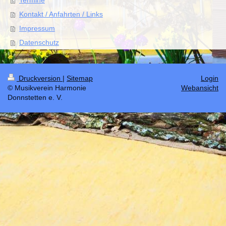
Termine
Kontakt / Anfahrten / Links
Impressum
Datenschutz
Druckversion
|
Sitemap
Login
© Musikverein Harmonie
Webansicht
Donnstetten e. V.