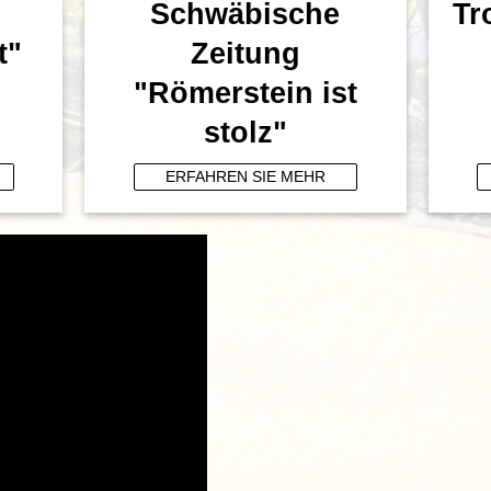
Schwäbische
Tr
t"
Zeitung
"Römerstein ist
stolz"
ERFAHREN SIE MEHR